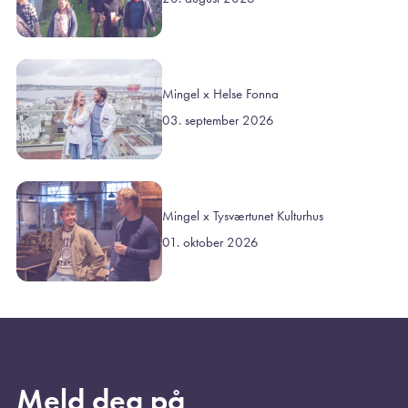
Mingel x Helse Fonna
03. september 2026
Mingel x Tysværtunet Kulturhus
01. oktober 2026
Meld deg på