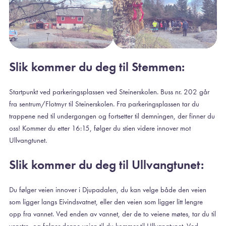
Slik kommer du deg til Stemmen:
Startpunkt ved parkeringsplassen ved Steinerskolen. Buss nr. 202 går
fra sentrum/Flotmyr til Steinerskolen. Fra parkeringsplassen tar du
trappene ned til undergangen og fortsetter til demningen, der finner du
oss! Kommer du etter 16:15, følger du stien videre innover mot
Ullvangtunet.
Slik kommer du deg til Ullvangtunet:
Du følger veien innover i Djupadalen, du kan velge både den veien
som ligger langs Eivindsvatnet, eller den veien som ligger litt lengre
opp fra vannet. Ved enden av vannet, der de to veiene møtes, tar du til
venstre, og følger denne veien til du kommer til Ullvangtunet. Ved