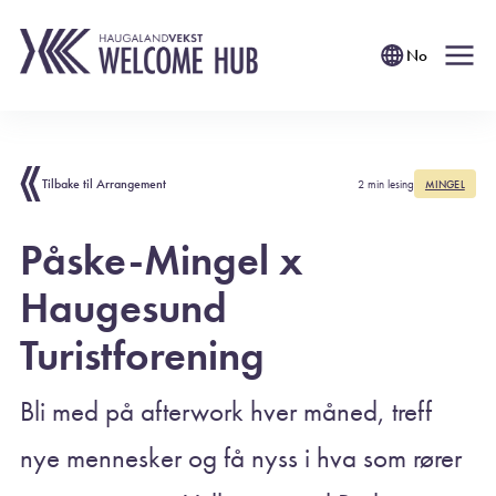
No
Tilbake til Arrangement
2 min lesing
MINGEL
Påske-Mingel x
Haugesund
Turistforening
Bli med på afterwork hver måned, treff
nye mennesker og få nyss i hva som rører