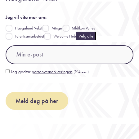
Jeg vil vite mer om:
Haugaland Vekst
Mingel
Sildikon Valley
Velg alle
Talentsamarbeidet
Welcome Hub
Email
(Påkrevd)
Jeg godtar
personvernerklæringen
.
(Påkrevd)
Consent
(Påkrevd)
Meld deg på her