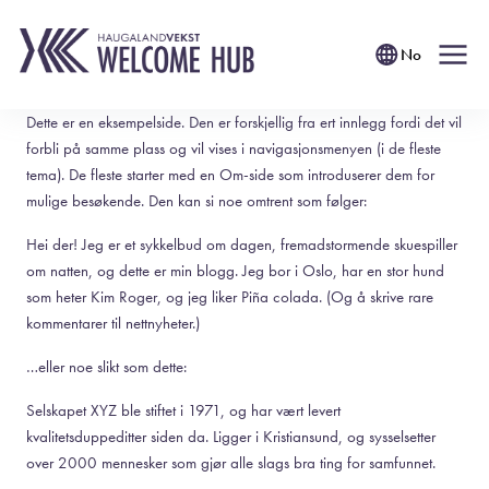
No
Dette er en eksempelside. Den er forskjellig fra ert innlegg fordi det vil
forbli på samme plass og vil vises i navigasjonsmenyen (i de fleste
tema). De fleste starter med en Om-side som introduserer dem for
mulige besøkende. Den kan si noe omtrent som følger:
Hei der! Jeg er et sykkelbud om dagen, fremadstormende skuespiller
om natten, og dette er min blogg. Jeg bor i Oslo, har en stor hund
som heter Kim Roger, og jeg liker Piña colada. (Og å skrive rare
kommentarer til nettnyheter.)
…eller noe slikt som dette:
Selskapet XYZ ble stiftet i 1971, og har vært levert
kvalitetsduppeditter siden da. Ligger i Kristiansund, og sysselsetter
over 2000 mennesker som gjør alle slags bra ting for samfunnet.