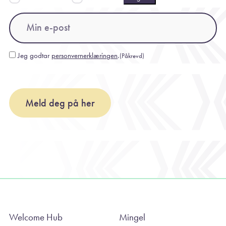
Email
(Påkrevd)
Jeg godtar
personvernerklæringen
.
(Påkrevd)
Consent
(Påkrevd)
Meld deg på her
Welcome Hub
Mingel