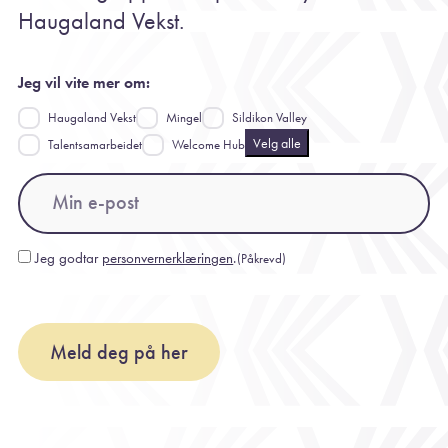
Haugaland Vekst.
Jeg vil vite mer om:
Haugaland Vekst
Mingel
Sildikon Valley
Velg alle
Talentsamarbeidet
Welcome Hub
Email
(Påkrevd)
Jeg godtar
personvernerklæringen
.
(Påkrevd)
Consent
(Påkrevd)
Meld deg på her