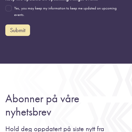
Yes, you may keep my information to keep me updated on upcoming
events.
Submit
Abonner på våre
nyhetsbrev
Hold deg oppdatert på siste nytt fra