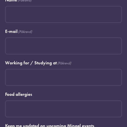
(Påkrevd)
E-mail
(Påkrevd)
Working for / Studying at
(Påkrevd)
Food allergies
Keep me updated on upcoming Mingel events