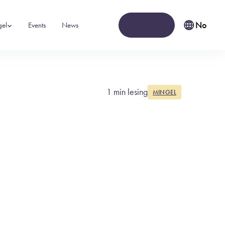
Kontakt
No
gel
Events
News
1 min lesing
MINGEL