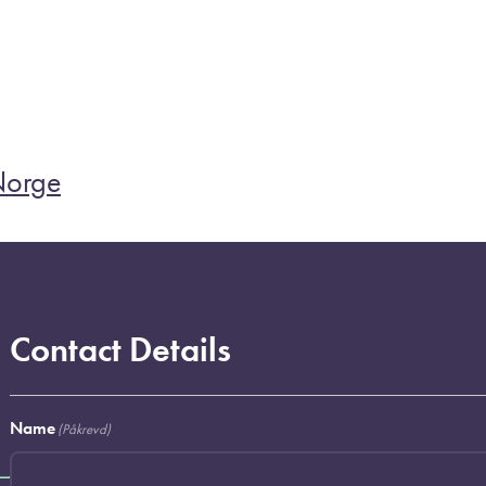
Norge
Contact Details
Name
(Påkrevd)