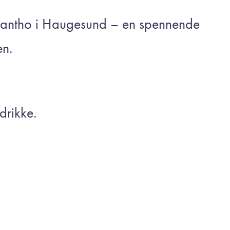
i Hantho i Haugesund – en spennende
en.
drikke.