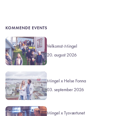
KOMMENDE EVENTS
Velkomst-Mingel
20. august 2026
Mingel x Helse Fonna
03. september 2026
Mingel x Tysværtunet