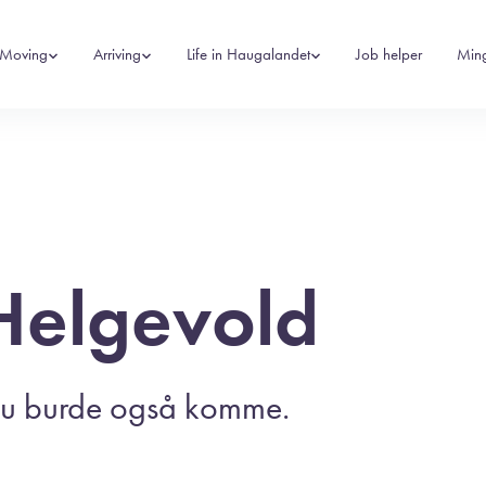
Moving
Arriving
Life in Haugalandet
Job helper
Min
Helgevold
 Du burde også komme.