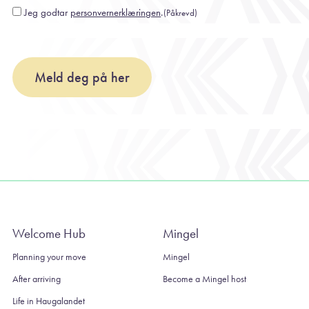
Jeg godtar
personvernerklæringen
.
(Påkrevd)
Consent
(Påkrevd)
Meld deg på her
Welcome Hub
Mingel
Planning your move
Mingel
After arriving
Become a Mingel host
Life in Haugalandet