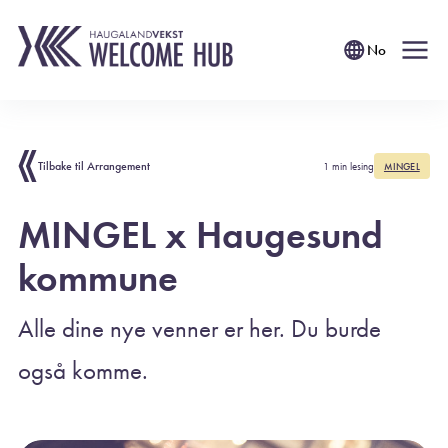
No
Tilbake til Arrangement
1 min lesing
MINGEL
MINGEL x Haugesund
kommune
Alle dine nye venner er her. Du burde
også komme.